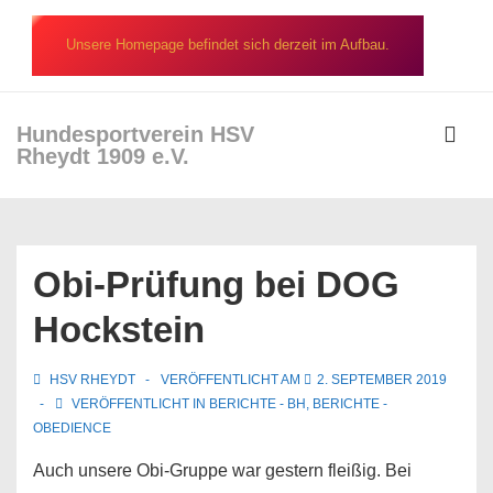
↓
Zum
Unsere Homepage befindet sich derzeit im Aufbau.
Inhalt
Hundesportverein HSV
Rheydt 1909 e.V.
ME
Hauptnavigation
Obi-Prüfung bei DOG
Hockstein
HSV RHEYDT
VERÖFFENTLICHT AM
2. SEPTEMBER 2019
VERÖFFENTLICHT IN
BERICHTE - BH
,
BERICHTE -
OBEDIENCE
Auch unsere Obi-Gruppe war gestern fleißig. Bei