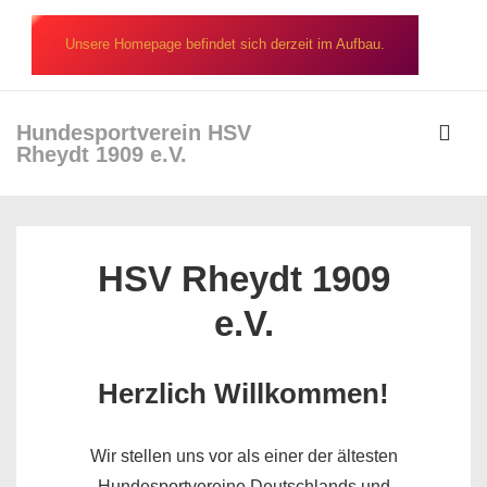
↓
Zum
Unsere Homepage befindet sich derzeit im Aufbau.
Inhalt
Hundesportverein HSV
Rheydt 1909 e.V.
ME
Hauptnavigation
HSV Rheydt 1909
e.V.
Herzlich Willkommen!
Wir stellen uns vor als einer der ältesten
Hundesportvereine Deutschlands und