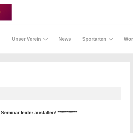
u.
ptnavigation
Unser Verein
News
Sportarten
Wor
minar leider ausfallen! ***********