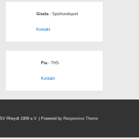
Gisela
- Spürhundsport
Kontakt
Pia
- THS
Kontakt
HSV Rheydt 1909 e.V.
| Powered by
Responsive Theme