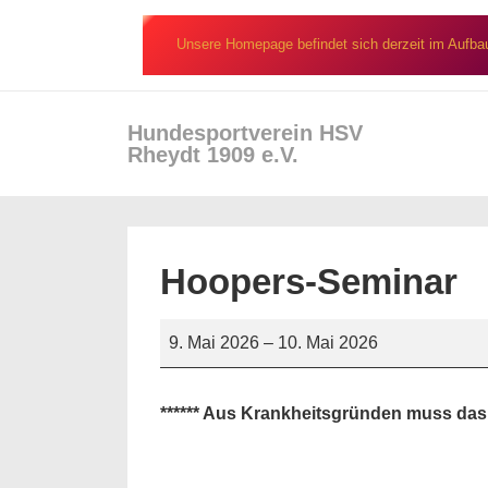
↓
Zum
Unsere Homepage befindet sich derzeit im Aufba
Inhalt
Secondary
Hundesportverein HSV
Hau
Navigation
Rheydt 1909 e.V.
Hoopers-Seminar
Hoopers-
9. Mai 2026
–
10. Mai 2026
Seminar
****** Aus Krankheitsgründen muss das Se