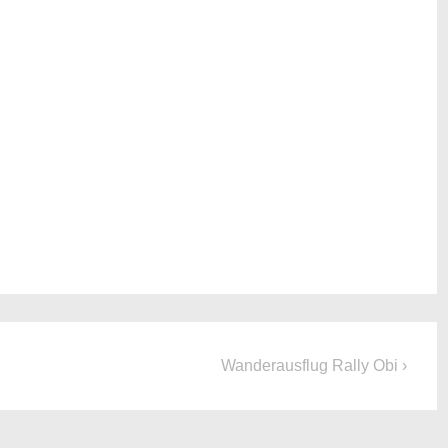
Next
Wanderausflug Rally Obi ›
Post
is