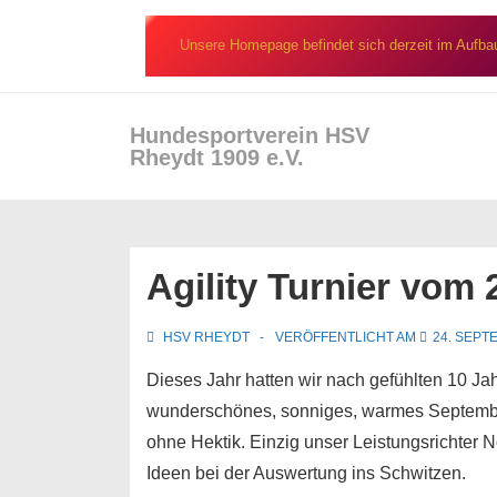
↓
Zum
Unsere Homepage befindet sich derzeit im Aufba
Inhalt
Secondary
Hundesportverein HSV
Hau
Navigation
Rheydt 1909 e.V.
Agility Turnier vom 
HSV RHEYDT
VERÖFFENTLICHT AM
24. SEPT
Dieses Jahr hatten wir nach gefühlten 10 Ja
wunderschönes, sonniges, warmes September
ohne Hektik. Einzig unser Leistungsrichter N
Ideen bei der Auswertung ins Schwitzen.