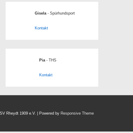
Gisela
- Spürhundsport
Kontakt
Pia
- THS
Kontakt
HSV Rheydt 1909 e.V.
| Powered by
Responsive Theme