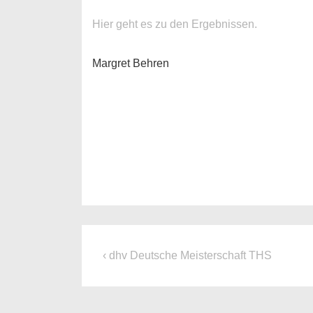
Hier geht es zu den Ergebnissen.
Margret Behren
Beitragsnavigation
Previous
‹ dhv Deutsche Meisterschaft THS
Post
is