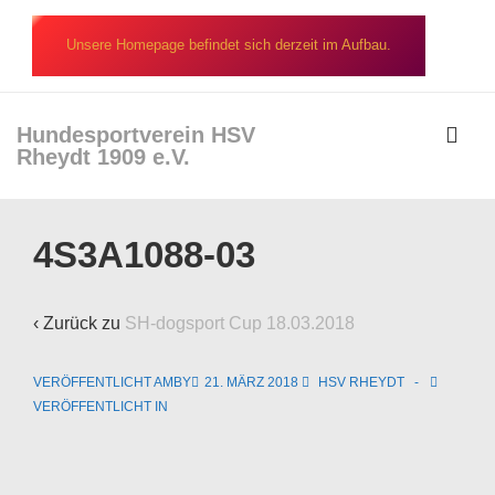
↓
Zum
Unsere Homepage befindet sich derzeit im Aufbau.
Inhalt
Hundesportverein HSV
Rheydt 1909 e.V.
ME
Hauptnavigation
4S3A1088-03
‹ Zurück zu
SH-dogsport Cup 18.03.2018
VERÖFFENTLICHT AMBY
21. MÄRZ 2018
HSV RHEYDT
VERÖFFENTLICHT IN